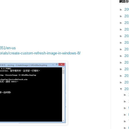
網誌存
►
20
►
20
►
20
►
20
►
20
►
20
8351/en-us
►
20
rials/create-custom-refresh-image-in-windows-8/
►
20
►
20
►
20
►
20
►
20
▼
20
►
►
►
►
►
►