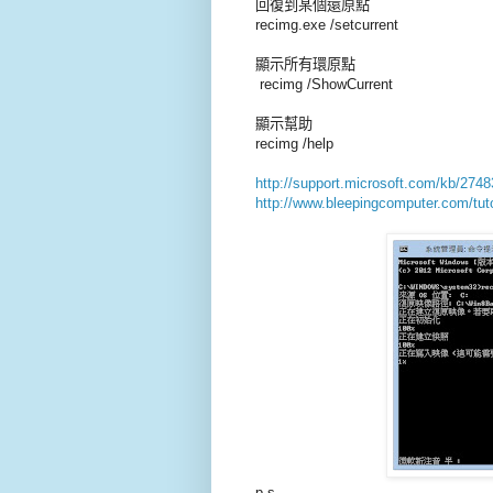
回復到某個還原點
recimg.exe /setcurrent
顯示所有環原點
recimg /ShowCurrent
顯示幫助
recimg /help
http://support.microsoft.com/kb/274
http://www.bleepingcomputer.com/tuto
p.s.