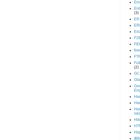
Ema
Ent
(3)
ER
ER
Exc
F2
FI
fir
FT
Ful
(2)
GC
Gla
Go
En
Ha
Ha
Ha
isk)
Hib
HT
Hy
IB