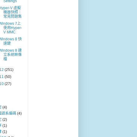
Settings
Hyper-V 虛擬
機器快照：
常見問題集
Windows 7上
使用Hyper-
V MMC
Windows 8 快
速鍵
Windows 8 建
立系統映像
檔
12
(251)
11
(50)
10
(27)
密
(4)
國語系編碼
(4)
它
(2)
序
(1)
律
(1)