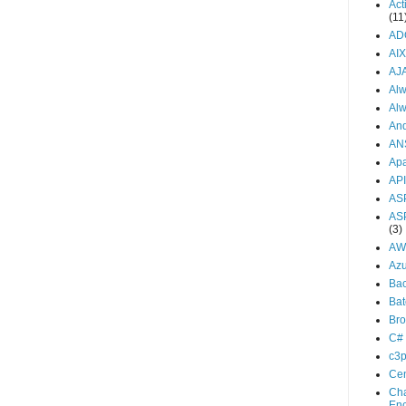
Act
(11
AD
AIX
AJ
Al
Al
And
AN
Ap
API
AS
AS
(3)
AW
Az
Ba
Bat
Br
C#
c3
Ce
Cha
En