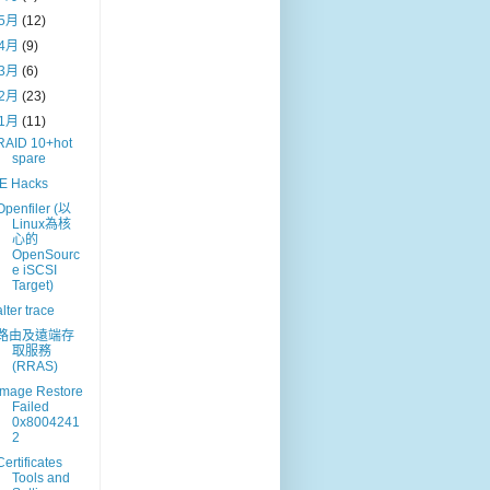
5月
(12)
4月
(9)
3月
(6)
2月
(23)
1月
(11)
RAID 10+hot
spare
IE Hacks
Openfiler (以
Linux為核
心的
OpenSourc
e iSCSI
Target)
alter trace
路由及遠端存
取服務
(RRAS)
Image Restore
Failed
0x8004241
2
Certificates
Tools and