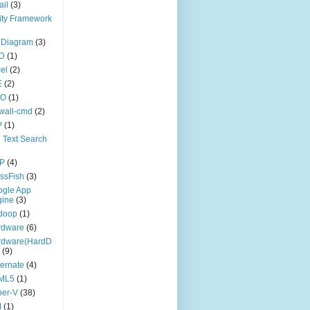
il
(3)
ity Framework
 Diagram
(3)
D
(1)
el
(2)
E
(2)
DO
(1)
ewall-cmd
(2)
P
(1)
l Text Search
P
(4)
ssFish
(3)
ogle App
gine
(3)
doop
(1)
rdware
(6)
rdware(HardD
(9)
ernate
(4)
ML5
(1)
per-V
(38)
M
(1)