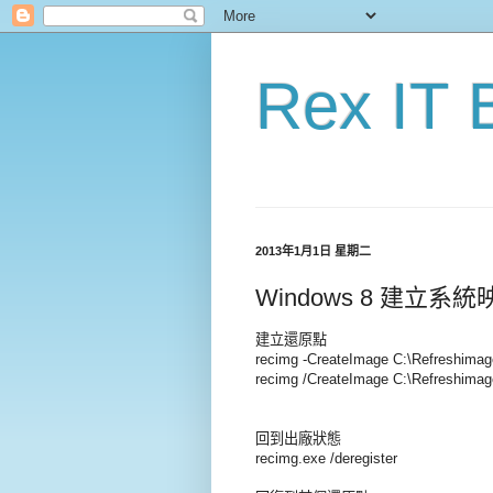
Rex IT 
2013年1月1日 星期二
Windows 8 建立系
建立還原點
recimg -CreateImage C:\Refreshimag
recimg /CreateImage C:\Refreshimag
回到出廠狀態
recimg.exe /deregister