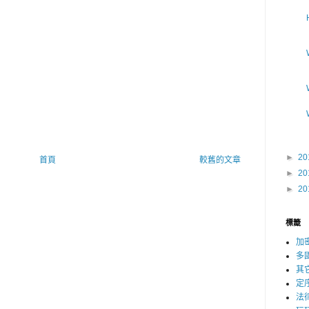
►
20
首頁
較舊的文章
►
20
►
20
標籤
加
多
其
定
法