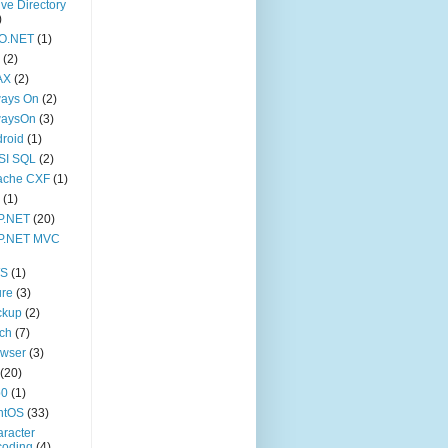
ive Directory
)
O.NET
(1)
(2)
AX
(2)
ways On
(2)
waysOn
(3)
roid
(1)
SI SQL
(2)
ache CXF
(1)
(1)
P.NET
(20)
P.NET MVC
S
(1)
ure
(3)
ckup
(2)
ch
(7)
owser
(3)
(20)
p0
(1)
ntOS
(33)
racter
coding
(4)