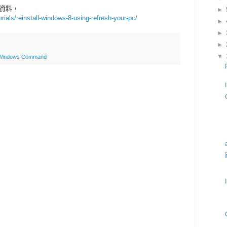
留資料，
►
ials/reinstall-windows-8-using-refresh-your-pc/
►
►
►
▼
Windows Command