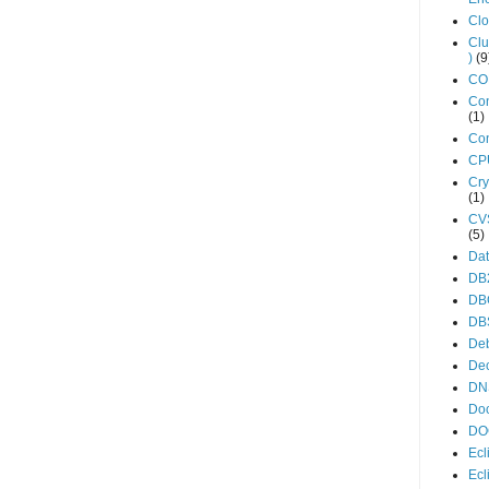
Cl
Clu
)
(9
C
Con
(1)
Con
CP
Cry
(1)
CV
(5)
Da
DB
DB
DB
De
De
DN
Do
DO
Ecl
Ecl