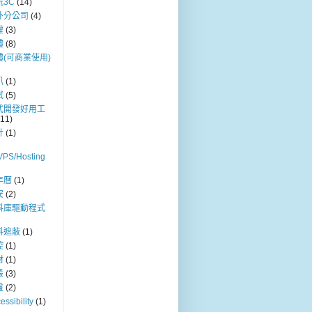
玩3C
(14)
外分公司
(4)
權
(3)
體
(8)
體(可商業使用)
叭
(1)
試
(5)
式開發好用工
(11)
計
(1)
VPS/Hosting
年曆
(1)
安
(2)
料庫驅動程式
料遮蔽
(1)
控
(1)
材
(1)
殼
(3)
盤
(2)
essibility
(1)