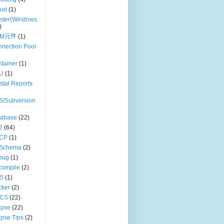
oud
(1)
ster(Windows
)
OM元件
(1)
nection Pool
tainer
(1)
U
(1)
stal Reports
S/Subversion
tabase
(22)
2
(64)
CP
(1)
Schema
(2)
bug
(1)
compile
(2)
S
(1)
cker
(2)
CS
(22)
ipse
(22)
ipse Tips
(2)