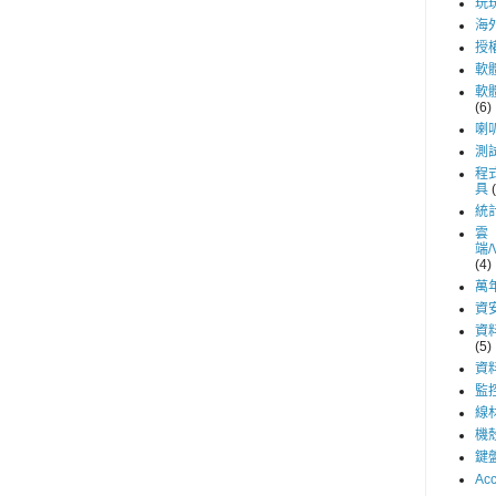
玩
海
授
軟
軟
(6)
喇
測
程
具
統
雲
端/
(4)
萬
資
資
(5)
資
監
線
機
鍵
Acc