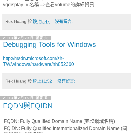
vgdisplay -v 名稱 =>查看volume的詳細資訊
Rex Huang
於
晚上8:47
沒有留言:
2013年2月23日 星期六
Debugging Tools for Windows
http://msdn.microsoft.com/zh-
TW/windows/hardware/hh852360
Rex Huang
於
晚上11:52
沒有留言:
2013年2月15日 星期五
FQDN與FQIDN
FQDN: Fully Qualified Domain Name (完整網域名稱)
FQIDN: Fully Qualified Internationalized Domain Name (國