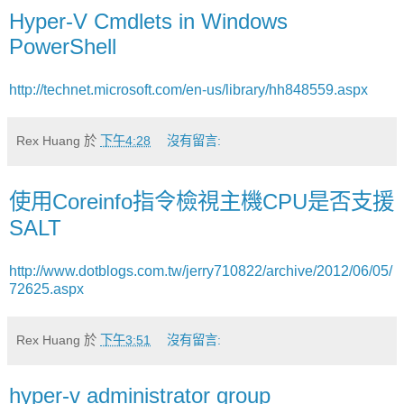
Hyper-V Cmdlets in Windows
PowerShell
http://technet.microsoft.com/en-us/library/hh848559.aspx
Rex Huang
於
下午4:28
沒有留言:
使用Coreinfo指令檢視主機CPU是否支援
SALT
http://www.dotblogs.com.tw/jerry710822/archive/2012/06/05/
72625.aspx
Rex Huang
於
下午3:51
沒有留言:
hyper-v administrator group