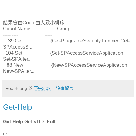
結果會由Count由大致小排序
Count Name Group
----- ---- -----
139 Get {Get-PluggableSecurityTrimmer, Get-
SPAccessS...
104 Set {Set-SPAccessServiceApplication,
Set-SPAlter...
88 New {New-SPAccessServiceApplication,
New-SPAlter...
Rex Huang
於
下午3:02
沒有留言:
Get-Help
Get-Help
Get-VHD
-Full
ref: