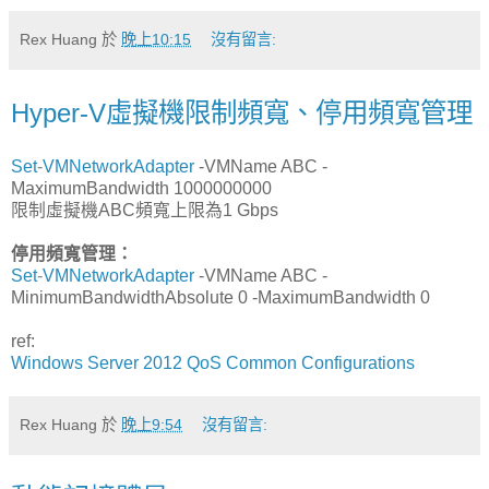
Rex Huang
於
晚上10:15
沒有留言:
Hyper-V虛擬機限制頻寬、停用頻寬管理
Set
-
VMNetworkAdapter
-VMName ABC -
MaximumBandwidth 1000000000
限制虛擬機ABC頻寬上限為1 Gbps
停用頻寬管理：
Set
-
VMNetworkAdapter
-VMName ABC -
MinimumBandwidthAbsolute 0 -MaximumBandwidth 0
ref:
Windows Server 2012 QoS Common Configurations
Rex Huang
於
晚上9:54
沒有留言: