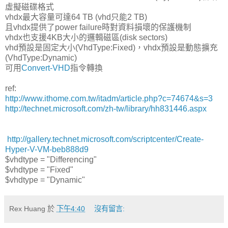
虛擬磁碟格式
vhdx最大容量可達64 TB (vhd只能2 TB)
且vhdx提供了power failure時對資料損壞的保護機制
vhdx也支援4KB大小的邏輯磁區(disk sectors)
vhd預設是固定大小(VhdType:Fixed)，vhdx預設是動態擴充
(VhdType:Dynamic)
可用
Convert-VHD
指令轉換
ref:
http://www.ithome.com.tw/itadm/article.php?c=74674&s=3
http://technet.microsoft.com/zh-tw/library/hh831446.aspx
http://gallery.technet.microsoft.com/scriptcenter/Create-
Hyper-V-VM-beb888d9
$vhdtype = "Differencing"
$vhdtype = "Fixed"
$vhdtype = "Dynamic"
Rex Huang
於
下午4:40
沒有留言: