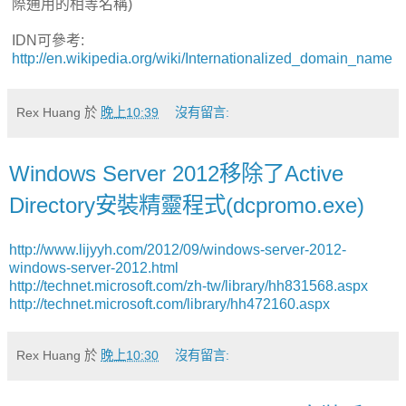
際通用的相等名稱)
IDN可參考:
http://en.wikipedia.org/wiki/Internationalized_domain_name
Rex Huang
於
晚上10:39
沒有留言:
Windows Server 2012移除了Active
Directory安裝精靈程式(dcpromo.exe)
http://www.lijyyh.com/2012/09/windows-server-2012-
windows-server-2012.html
http://technet.microsoft.com/zh-tw/library/hh831568.aspx
http://technet.microsoft.com/library/hh472160.aspx
Rex Huang
於
晚上10:30
沒有留言: