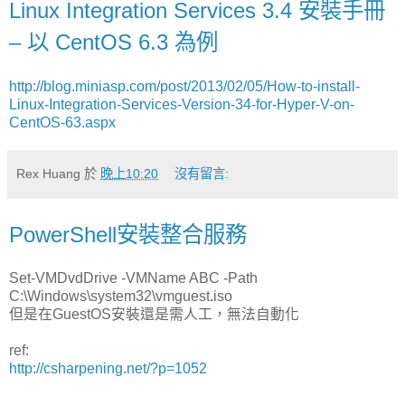
Linux Integration Services 3.4 安裝手冊
– 以 CentOS 6.3 為例
http://blog.miniasp.com/post/2013/02/05/How-to-install-
Linux-Integration-Services-Version-34-for-Hyper-V-on-
CentOS-63.aspx
Rex Huang
於
晚上10:20
沒有留言:
PowerShell安裝整合服務
Set-VMDvdDrive -VMName ABC -Path
C:\Windows\system32\vmguest.iso
但是在GuestOS安裝還是需人工，無法自動化
ref:
http://csharpening.net/?p=1052