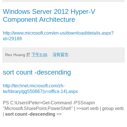
Windows Server 2012 Hyper-V
Component Architecture
http://www.microsoft.com/en-us/download/details.aspx?
id=29189
Rex Huang
於
下午3:06
沒有留言:
sort count -descending
http://technet.microsoft.com/zh-
tw/library/gg550867(v=office.14).aspx
PS C:\Users\Peter>Get-Command -PSSnapin
"Microsoft.SharePoint.PowerShell" | >>sort verb | group verb
|
sort count -descending
>>