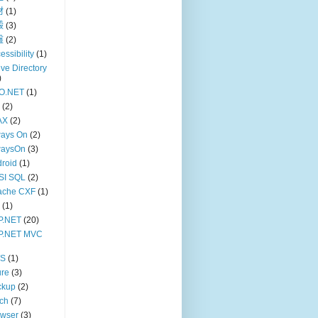
材
(1)
殼
(3)
盤
(2)
essibility
(1)
ive Directory
)
O.NET
(1)
(2)
AX
(2)
ways On
(2)
waysOn
(3)
roid
(1)
SI SQL
(2)
ache CXF
(1)
(1)
P.NET
(20)
P.NET MVC
S
(1)
ure
(3)
ckup
(2)
ch
(7)
owser
(3)