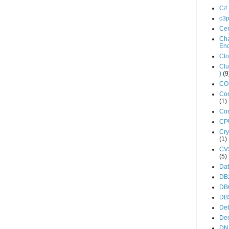
C#
c3
Ce
Cha
En
Cl
Clu
)
(9
C
Con
(1)
Con
CP
Cry
(1)
CV
(5)
Da
DB
DB
DB
De
De
DN