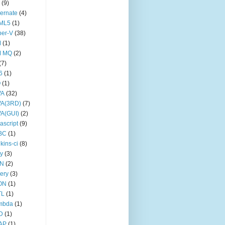
(9)
ernate
(4)
ML5
(1)
per-V
(38)
M
(1)
M MQ
(2)
(7)
6
(1)
O
(1)
VA
(32)
VA(3RD)
(7)
A(GUI)
(2)
ascript
(9)
BC
(1)
kins-ci
(8)
ty
(3)
IN
(2)
ery
(3)
ON
(1)
TL
(1)
mbda
(1)
D
(1)
AP
(1)