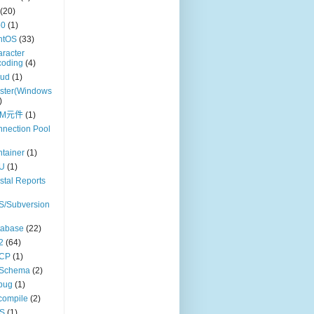
(20)
p0
(1)
ntOS
(33)
racter
coding
(4)
oud
(1)
ster(Windows
)
OM元件
(1)
nection Pool
tainer
(1)
U
(1)
stal Reports
S/Subversion
tabase
(22)
2
(64)
CP
(1)
Schema
(2)
bug
(1)
compile
(2)
S
(1)