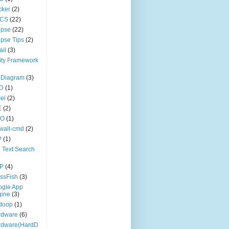
cker
(2)
CS
(22)
ipse
(22)
ipse Tips
(2)
il
(3)
ity Framework
 Diagram
(3)
D
(1)
el
(2)
E
(2)
DO
(1)
ewall-cmd
(2)
P
(1)
l Text Search
P
(4)
ssFish
(3)
ogle App
gine
(3)
doop
(1)
rdware
(6)
rdware(HardD