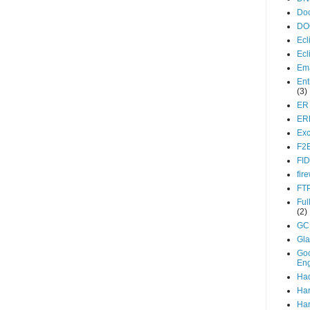
Do
DO
Ecl
Ecl
Ema
Ent
(3)
ER
ER
Exc
F2
FI
fir
FT
Ful
(2)
GC
Gla
Go
En
Ha
Ha
Ha