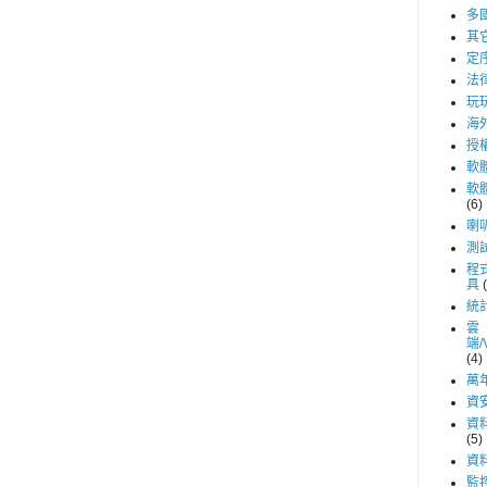
多
其
定
法
玩
海
授
軟
軟
(6)
喇
測
程
具
統
雲
端/
(4)
萬
資
資
(5)
資
監