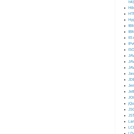
isk)
Hib
HT
Hy
IB
IB
IIS
IPv
IS
JA
JA
JAV
Jav
JD
Jen
Jet
JO
jQu
JS
JS
La
LC
LD