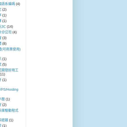
國語系編碼
(4)
它
(2)
序
(1)
律
(1)
玩3C
(14)
外分公司
(4)
權
(3)
體
(8)
體(可商業使用)
叭
(1)
試
(5)
式開發好用工
(11)
計
(1)
VPS/Hosting
年曆
(1)
安
(2)
料庫驅動程式
料遮蔽
(1)
控
(1)