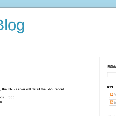
Blog
搜尋此
RSS
, the DNS server will detail the SRV record.
cs._tcp

u
