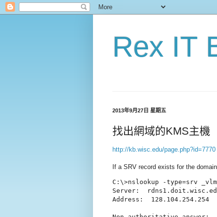
Rex IT 
2013年9月27日 星期五
找出網域的KMS主機
http://kb.wisc.edu/page.php?id=7770
If a SRV record exists for the domain
C:\>nslookup -type=srv _vlm
Server:  rdns1.doit.wisc.ed
Address:  128.104.254.254

Non-authoritative answer:
