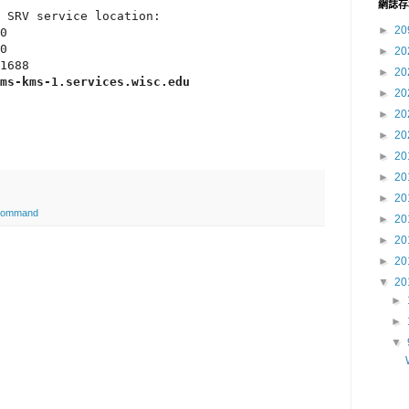
網誌存
 SRV service location:

►
20
0

0

►
20
1688

►
20
ms-kms-1.services.wisc.edu
►
20
►
20
►
20
►
20
►
20
►
20
Command
►
20
►
20
►
20
▼
20
►
►
▼