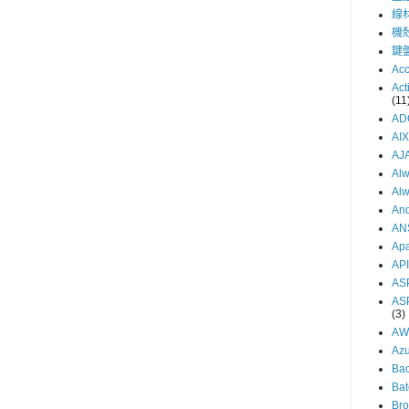
線
機
鍵
Acc
Act
(11
AD
AIX
AJ
Al
Al
And
AN
Ap
API
AS
AS
(3)
AW
Az
Ba
Bat
Br