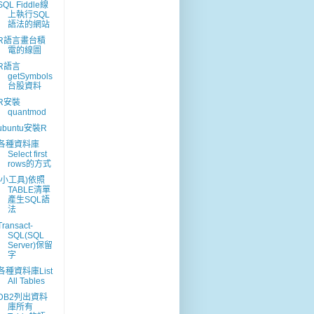
SQL Fiddle線
上執行SQL
語法的網站
R語言畫台積
電的線圖
R語言
getSymbols
台股資料
R安裝
quantmod
ubuntu安裝R
各種資料庫
Select first
rows的方式
(小工具)依照
TABLE清單
產生SQL語
法
Transact-
SQL(SQL
Server)保留
字
各種資料庫List
All Tables
DB2列出資料
庫所有