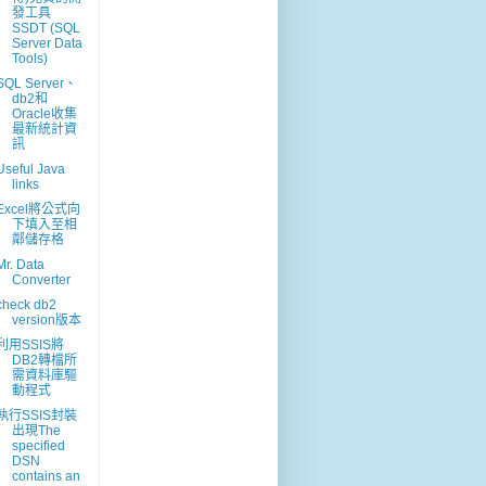
發工具
SSDT (SQL
Server Data
Tools)
SQL Server、
db2和
Oracle收集
最新統計資
訊
Useful Java
links
Excel將公式向
下填入至相
鄰儲存格
Mr. Data
Converter
check db2
version版本
利用SSIS將
DB2轉檔所
需資料庫驅
動程式
執行SSIS封裝
出現The
specified
DSN
contains an