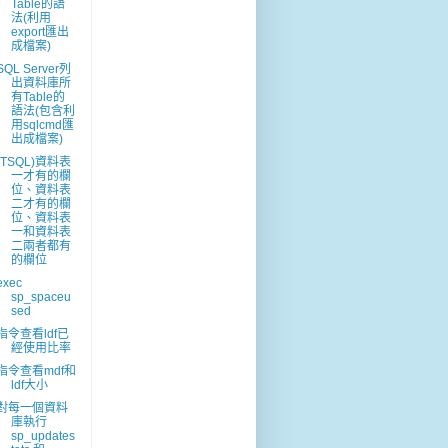
Table的語
法(利用
export匯出
成檔案)
SQL Server列
出資料庫所
有Table的
語法(包含利
用sqlcmd匯
出成檔案)
(TSQL)資料表
一才有的欄
位、資料表
二才有的欄
位、資料表
一和資料表
二兩者都有
的欄位
exec
sp_spaceu
sed
指令查看ldf已
經使用比率
指令查看mdf和
ldf大小
對每一個資料
庫執行
sp_updates