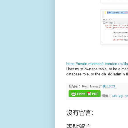
https://msdn.microsoft.com/en-us/li
User must own the table, or be a me
database role, or the
db_ddladmin
f
張貼者：
Rex Huang
於
晚上8:33
標籤：
MS SQL Se
沒有留言:
張貼留言