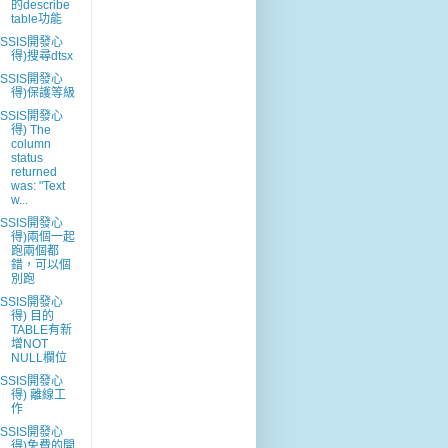
的describe
table功能
(SSIS開發心
得)搜尋dtsx
(SSIS開發心
得)保護等級
(SSIS開發心
得) The
column
status
returned
was: "Text
w...
(SSIS開發心
得)兩個一起
跑兩個都
錯，可以個
別跑
(SSIS開發心
得) 目的
TABLE有新
增NOT
NULL欄位
(SSIS開發心
得) 離線工
作
(SSIS開發心
得)免費的開