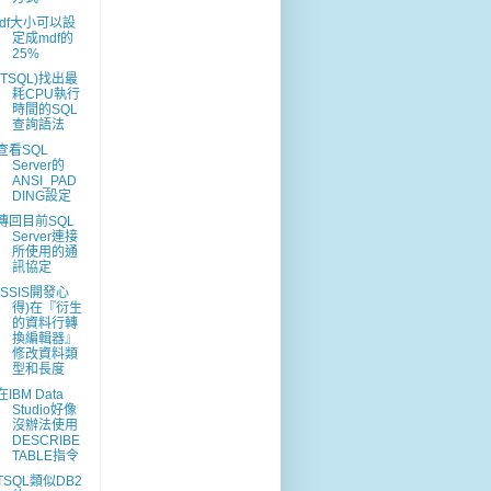
ldf大小可以設
定成mdf的
25%
(TSQL)找出最
耗CPU執行
時間的SQL
查詢語法
查看SQL
Server的
ANSI_PAD
DING設定
傳回目前SQL
Server連接
所使用的通
訊協定
(SSIS開發心
得)在『衍生
的資料行轉
換編輯器』
修改資料類
型和長度
在IBM Data
Studio好像
沒辦法使用
DESCRIBE
TABLE指令
TSQL類似DB2