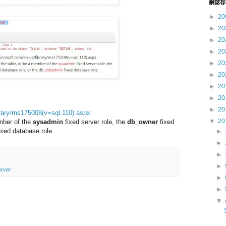
網誌存
►
20
►
20
►
20
►
20
►
20
►
20
►
20
►
20
►
20
brary/ms175008(v=sql.110).aspx
▼
20
mber of the
sysadmin
fixed server role, the
db_owner
fixed
ixed database role.
►
►
►
►
rver
►
►
▼