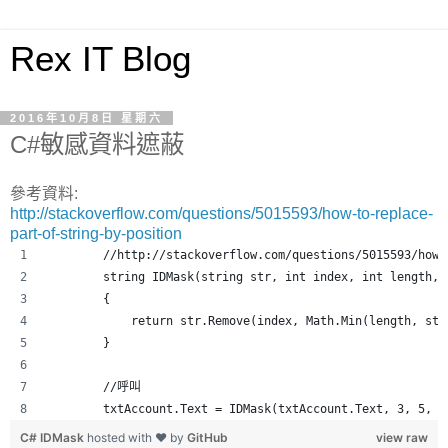
Rex IT Blog
2016年10月8日 星期六
C#敏感資料遮蔽
參考資料:
http://stackoverflow.com/questions/5015593/how-to-replace-
part-of-string-by-position
        //http://stackoverflow.com/questions/5015593/how-
        string IDMask(string str, int index, int length, 
        {
            return str.Remove(index, Math.Min(length, str
        }
        //呼叫
        txtAccount.Text = IDMask(txtAccount.Text, 3, 5, "
C# IDMask
hosted with ❤ by
GitHub
view raw