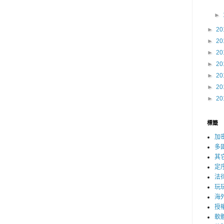
►
►
20
►
20
►
20
►
20
►
20
►
20
►
20
標籤
加
多
其
定
法
玩
海
授
軟