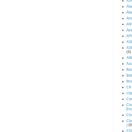
AJ
Al
Al
And
AN
Ap
API
AS
AS
(3)
AW
Az
Ba
Bat
Br
C#
c3
Ce
Cha
En
Cl
Clu
)
(9
C