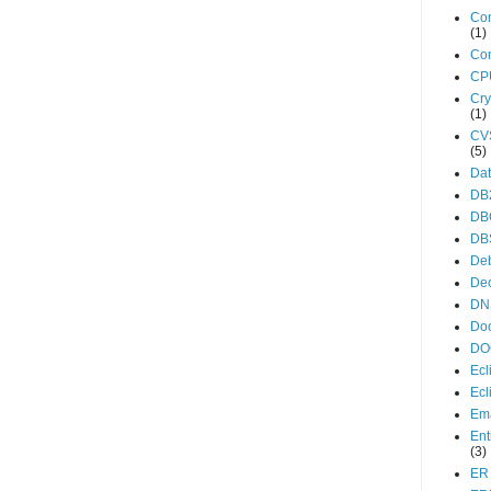
Con
(1)
Con
CP
Cry
(1)
CV
(5)
Da
DB
DB
DB
De
De
DN
Do
DO
Ecl
Ecl
Ema
Ent
(3)
ER