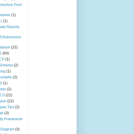
nection Pool
tainer
(1)
U
(1)
stal Reports
S/Subversion
tabase
(22)
2
(64)
CP
(1)
Schema
(2)
bug
(1)
compile
(2)
S
(1)
cker
(2)
CS
(22)
ipse
(22)
ipse Tips
(2)
il
(3)
ity Framework
 Diagram
(3)