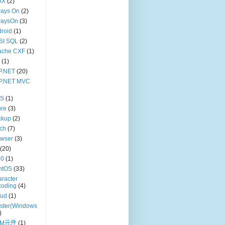
AX
(2)
ways On
(2)
waysOn
(3)
roid
(1)
SI SQL
(2)
ache CXF
(1)
(1)
P.NET
(20)
P.NET MVC
S
(1)
ure
(3)
ckup
(2)
ch
(7)
owser
(3)
(20)
p0
(1)
ntOS
(33)
racter
coding
(4)
oud
(1)
ster(Windows
)
OM元件
(1)