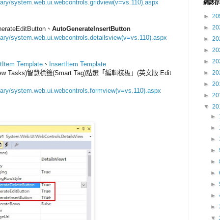
rary/system.web.ui.webcontrols.gridview(v=vs.110).aspx
網誌存
►
20
►
20
erateEditButton、
AutoGenerateInsertButton
rary/system.web.ui.webcontrols.detailsview(v=vs.110).aspx
►
20
►
20
►
20
tItem Template
、
InsertItem Template
ew Tasks)智慧標籤(Smart Tag)點選「編輯樣板」(英文版:Edit
►
20
►
20
brary/system.web.ui.webcontrols.formview(v=vs.110).aspx
►
20
▼
20
►
►
►
►
►
►
►
►
►
▼