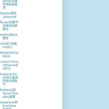
Behavior屬
性預設是啟
用
在Button使用
Javascript
將Label的數字
加總成金額
輸出
AutoPostBack
屬性
ASP.NET支援
HTML5
if(!Page.IsPost
Back)
Convert.ToInt3
2(Request["
UID"])
Response.En
d()停止後面
的程式碼執
行
.Redirect()和
Server.Tran
sfer()差異
DetailsView和
FormView