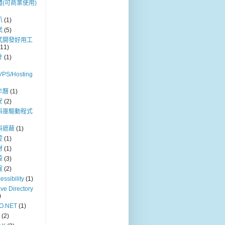
體(可商業使用)
叭
(1)
試
(5)
式開發好用工
(11)
計
(1)
VPS/Hosting
年曆
(1)
安
(2)
料庫驅動程式
料遮蔽
(1)
控
(1)
材
(1)
殼
(3)
盤
(2)
essibility
(1)
ive Directory
)
O.NET
(1)
(2)