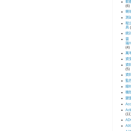
軟
(6)
喇
測
程
具
統
雲
端/
(4)
萬
資
資
(5)
資
監
線
機
鍵
Acc
Act
(11
AD
AIX