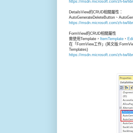
https://msdn.microsoft.com/zh-tw/lib
DetailsView的CRUD相關屬性：
AutoGenerateDeleteButton、AutoGen
https://msdn.microsoft.com/zh-tw/lib
FormView的CRUD相關屬性
需使用Template，
ItemTemplate
、
Edi
在「FormView工作」(英文版:FormVi
Templates)
https://msdn.microsoft.com/zh-tw/li