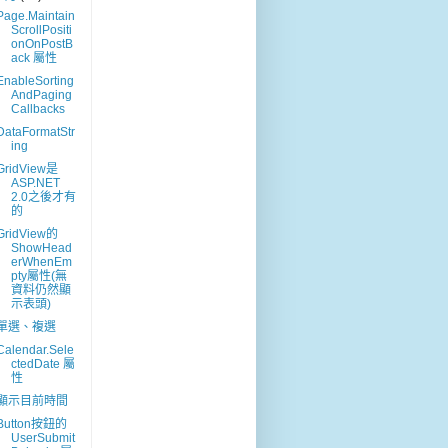
Page.Maintain
ScrollPositi
onOnPostB
ack 屬性
EnableSorting
AndPaging
Callbacks
DataFormatStr
ing
GridView是
ASP.NET
2.0之後才有
的
GridView的
ShowHead
erWhenEm
pty屬性(無
資料仍然顯
示表頭)
單選、複選
Calendar.Sele
ctedDate 屬
性
顯示目前時間
Button按鈕的
UserSubmit