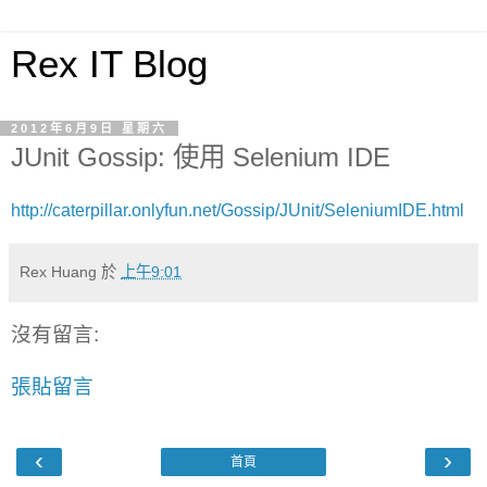
Rex IT Blog
2012年6月9日 星期六
JUnit Gossip: 使用 Selenium IDE
http://caterpillar.onlyfun.net/Gossip/JUnit/SeleniumIDE.html
Rex Huang
於
上午9:01
沒有留言:
張貼留言
‹
›
首頁