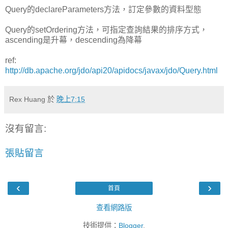
Query的declareParameters方法，訂定參數的資料型態
Query的setOrdering方法，可指定查詢結果的排序方式
，
ascending是
升幕
，de
scending為降
幕
ref:
http://db.apache.org/jdo/api20/apidocs/javax/jdo/Query.html
Rex Huang
於
晚上7:15
沒有留言:
張貼留言
‹
›
首頁
查看網路版
技術提供：
Blogger
.